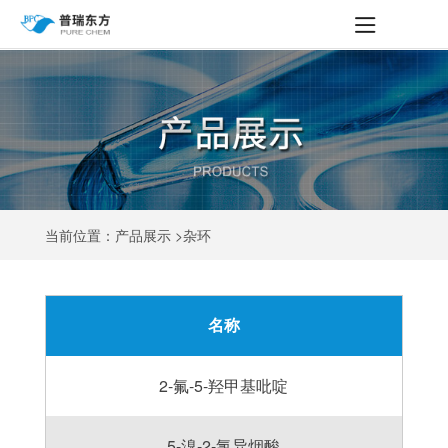
当前位置：产品展示 >杂环
名称
2-氟-5-羟甲基吡啶
5-溴-2-氯异烟酸